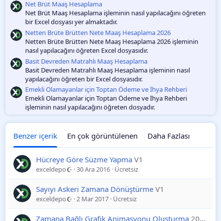
m
Net Brüt Maaş Hesaplama
a
Net Brüt Maaş Hesaplama işleminin nasıl yapılacağını öğreten
bir Excel dosyası yer almaktadır.
Netten Brüte Brütten Nete Maaş Hesaplama 2026
Netten Brüte Brütten Nete Maaş Hesaplama 2026 işleminin
nasıl yapılacağını öğreten Excel dosyasıdır.
Basit Devreden Matrahlı Maaş Hesaplama
Basit Devreden Matrahlı Maaş Hesaplama işleminin nasıl
yapılacağını öğreten bir Excel dosyasıdır.
Emekli Olamayanlar için Toptan Ödeme ve İhya Rehberi
Emekli Olamayanlar için Toptan Ödeme ve İhya Rehberi
işleminin nasıl yapılacağını öğreten dosyadır.
Benzer içerik
En çok görüntülenen
Daha Fazlası
Hücreye Göre Süzme Yapma
V1
exceldepo
30 Ara 2016
Ücretsiz
Sayıyı Askeri Zamana Dönüştürme
V1
exceldepo
2 Mar 2017
Ücretsiz
Zamana Bağlı Grafik Animasyonu Oluşturma
2025-11-24