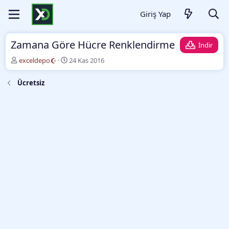
Giriş Yap
Zamana Göre Hücre Renklendirme
İndir
Y
O
exceldepo
24 Kas 2016
a
l
z
u
Ücretsiz
a
ş
r
t
u
r
m
a
t
a
r
i
h
i