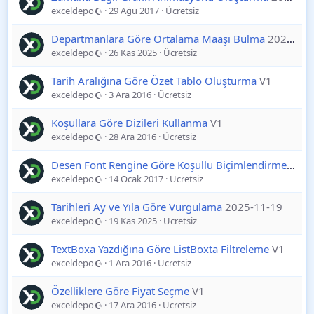
exceldepo
29 Ağu 2017
Ücretsiz
Departmanlara Göre Ortalama Maaşı Bulma
2025-11-26
exceldepo
26 Kas 2025
Ücretsiz
Tarih Aralığına Göre Özet Tablo Oluşturma
V1
exceldepo
3 Ara 2016
Ücretsiz
Koşullara Göre Dizileri Kullanma
V1
exceldepo
28 Ara 2016
Ücretsiz
Desen Font Rengine Göre Koşullu Biçimlendirme
V1
exceldepo
14 Ocak 2017
Ücretsiz
Tarihleri Ay ve Yıla Göre Vurgulama
2025-11-19
exceldepo
19 Kas 2025
Ücretsiz
TextBoxa Yazdığına Göre ListBoxta Filtreleme
V1
exceldepo
1 Ara 2016
Ücretsiz
Özelliklere Göre Fiyat Seçme
V1
exceldepo
17 Ara 2016
Ücretsiz