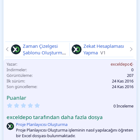
Zaman Çizelgesi
Zekat Hesaplaması
Şablonu Oluşturma
Yapma
V1
V1
Yazar
exceldepo
İndirmeler
0
Görüntüleme
207
İlk sürüm
24 Kas 2016
Son güncelleme
24 Kas 2016
Puanlar
0
0 İnceleme
.
0
exceldepo tarafından daha fazla dosya
0
O
Proje Planlayıcısı Oluşturma
y
Proje Planlayıcısı Oluşturma işleminin nasıl yapılacağını öğreten
l
bir Excel dosyası bulunmaktadır.
a