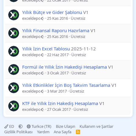
exceldepo
22 Ocak 2017
Ücretsiz
Yıllık Bütçe ve Gider Şablonu
V1
exceldepo
25 Kas 2016
Ücretsiz
Yıllık Finansal Raporu Hazırlama
V1
exceldepo
25 Kas 2016
Ücretsiz
Yıllık İzin Excel Tablosu
2025-11-12
exceldepo
22 Haz 2017
Ücretsiz
Formül ile Yıllık İzin Hakedişi Hesaplama
V1
exceldepo
3 Ocak 2017
Ücretsiz
Yıllık Etkinlikler İçin Boş Takvim Tasarlama
V1
exceldepo
3 Mar 2017
Ücretsiz
KTF ile Yıllık İzin Hakediş Hesaplama
V1
exceldepo
27 Ocak 2017
Ücretsiz
ED
Turkce (TR)
Bize Ulaşın
Kullanım ve Şartlar
Gizlilik Politikası
Yardım
Ana Sayfa
R
S