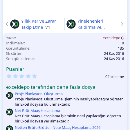
Yıllık Kar ve Zarar
Yinelenenleri
Takip Etme
V1
Kaldırma ve
Tekrarsız Listeleme
Yazar
exceldepo
V1
İndirmeler
0
Görüntüleme
135
İlk sürüm
24 Kas 2016
Son güncelleme
24 Kas 2016
Puanlar
0
0 İnceleme
.
0
exceldepo tarafından daha fazla dosya
0
O
Proje Planlayıcısı Oluşturma
y
Proje Planlayıcısı Oluşturma işleminin nasıl yapılacağını öğreten
l
bir Excel dosyası bulunmaktadır.
a
m
Net Brüt Maaş Hesaplama
a
Net Brüt Maaş Hesaplama işleminin nasıl yapılacağını öğreten
bir Excel dosyası yer almaktadır.
Netten Brüte Brütten Nete Maaş Hesaplama 2026