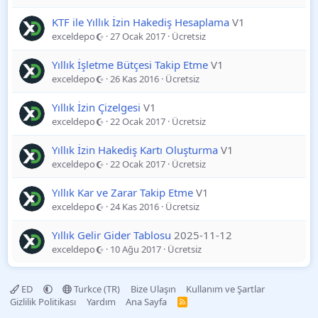
KTF ile Yıllık İzin Hakediş Hesaplama
V1
exceldepo
27 Ocak 2017
Ücretsiz
Yıllık İşletme Bütçesi Takip Etme
V1
exceldepo
26 Kas 2016
Ücretsiz
Yıllık İzin Çizelgesi
V1
exceldepo
22 Ocak 2017
Ücretsiz
Yıllık İzin Hakediş Kartı Oluşturma
V1
exceldepo
22 Ocak 2017
Ücretsiz
Yıllık Kar ve Zarar Takip Etme
V1
exceldepo
24 Kas 2016
Ücretsiz
Yıllık Gelir Gider Tablosu
2025-11-12
exceldepo
10 Ağu 2017
Ücretsiz
ED
Turkce (TR)
Bize Ulaşın
Kullanım ve Şartlar
Gizlilik Politikası
Yardım
Ana Sayfa
R
S