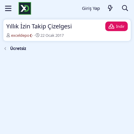
Giriş Yap
Yıllık İzin Takip Çizelgesi
İndir
Y
O
exceldepo
22 Ocak 2017
a
l
z
u
Ücretsiz
a
ş
r
t
u
r
m
a
t
a
r
i
h
i