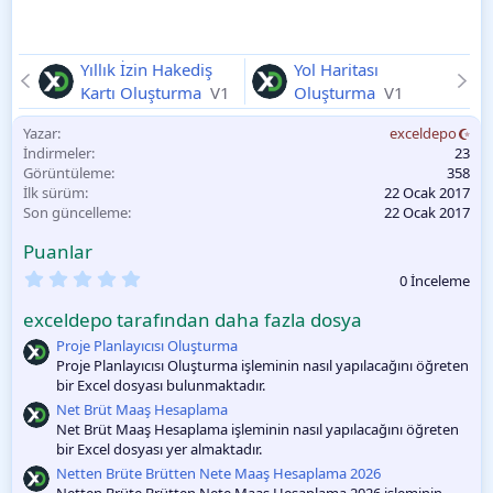
Yıllık İzin Hakediş
Yol Haritası
Kartı Oluşturma
V1
Oluşturma
V1
Yazar
exceldepo
İndirmeler
23
Görüntüleme
358
İlk sürüm
22 Ocak 2017
Son güncelleme
22 Ocak 2017
Puanlar
0
0 İnceleme
.
0
exceldepo tarafından daha fazla dosya
0
O
Proje Planlayıcısı Oluşturma
y
Proje Planlayıcısı Oluşturma işleminin nasıl yapılacağını öğreten
l
bir Excel dosyası bulunmaktadır.
a
m
Net Brüt Maaş Hesaplama
a
Net Brüt Maaş Hesaplama işleminin nasıl yapılacağını öğreten
bir Excel dosyası yer almaktadır.
Netten Brüte Brütten Nete Maaş Hesaplama 2026
Netten Brüte Brütten Nete Maaş Hesaplama 2026 işleminin