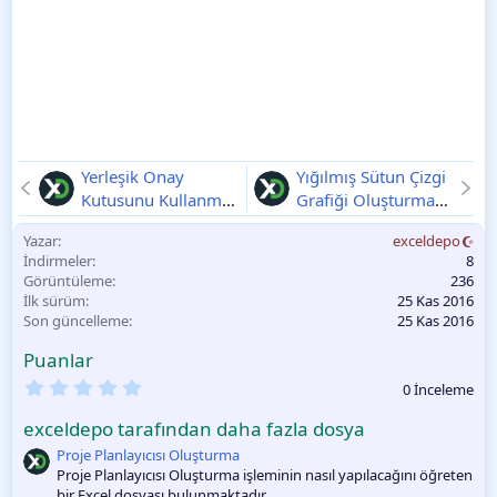
Yerleşik Onay
Yığılmış Sütun Çizgi
Kutusunu Kullanma
Grafiği Oluşturma
V1
V1
Yazar
exceldepo
İndirmeler
8
Görüntüleme
236
İlk sürüm
25 Kas 2016
Son güncelleme
25 Kas 2016
Puanlar
0
0 İnceleme
.
0
exceldepo tarafından daha fazla dosya
0
O
Proje Planlayıcısı Oluşturma
y
Proje Planlayıcısı Oluşturma işleminin nasıl yapılacağını öğreten
l
bir Excel dosyası bulunmaktadır.