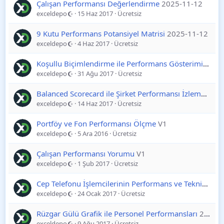
Çalışan Performansı Değerlendirme
2025-11-12
exceldepo
15 Haz 2017
Ücretsiz
9 Kutu Performans Potansiyel Matrisi
2025-11-12
exceldepo
4 Haz 2017
Ücretsiz
Koşullu Biçimlendirme ile Performans Gösterimi
2025
exceldepo
31 Ağu 2017
Ücretsiz
Balanced Scorecard ile Şirket Performansı İzleme
2025
exceldepo
14 Haz 2017
Ücretsiz
Portföy ve Fon Performansı Ölçme
V1
exceldepo
5 Ara 2016
Ücretsiz
Çalışan Performansı Yorumu
V1
exceldepo
1 Şub 2017
Ücretsiz
Cep Telefonu İşlemcilerinin Performans ve Teknik Bilgilerini Karşılaştırma
exceldepo
24 Ocak 2017
Ücretsiz
Rüzgar Gülü Grafik ile Personel Performansları
2025-11-17
exceldepo
9 Ağu 2017
Ücretsiz