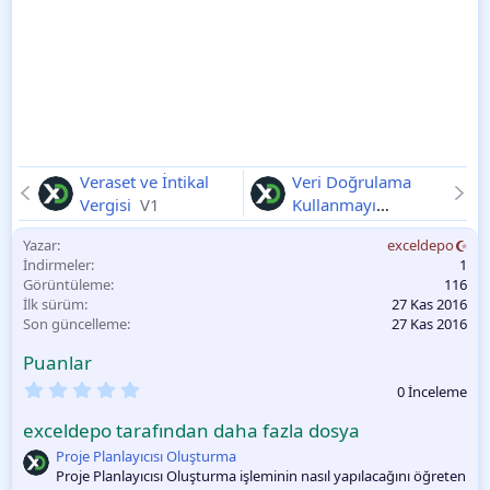
Veraset ve İntikal
Veri Doğrulama
Vergisi
V1
Kullanmayı
Öğrenme
V1
Yazar
exceldepo
İndirmeler
1
Görüntüleme
116
İlk sürüm
27 Kas 2016
Son güncelleme
27 Kas 2016
Puanlar
0
0 İnceleme
.
0
exceldepo tarafından daha fazla dosya
0
O
Proje Planlayıcısı Oluşturma
y
Proje Planlayıcısı Oluşturma işleminin nasıl yapılacağını öğreten
l