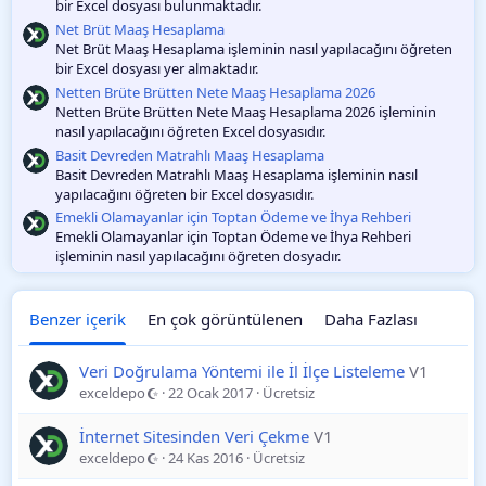
bir Excel dosyası bulunmaktadır.
a
m
Net Brüt Maaş Hesaplama
a
Net Brüt Maaş Hesaplama işleminin nasıl yapılacağını öğreten
bir Excel dosyası yer almaktadır.
Netten Brüte Brütten Nete Maaş Hesaplama 2026
Netten Brüte Brütten Nete Maaş Hesaplama 2026 işleminin
nasıl yapılacağını öğreten Excel dosyasıdır.
Basit Devreden Matrahlı Maaş Hesaplama
Basit Devreden Matrahlı Maaş Hesaplama işleminin nasıl
yapılacağını öğreten bir Excel dosyasıdır.
Emekli Olamayanlar için Toptan Ödeme ve İhya Rehberi
Emekli Olamayanlar için Toptan Ödeme ve İhya Rehberi
işleminin nasıl yapılacağını öğreten dosyadır.
Benzer içerik
En çok görüntülenen
Daha Fazlası
Veri Doğrulama Yöntemi ile İl İlçe Listeleme
V1
exceldepo
22 Ocak 2017
Ücretsiz
İnternet Sitesinden Veri Çekme
V1
exceldepo
24 Kas 2016
Ücretsiz