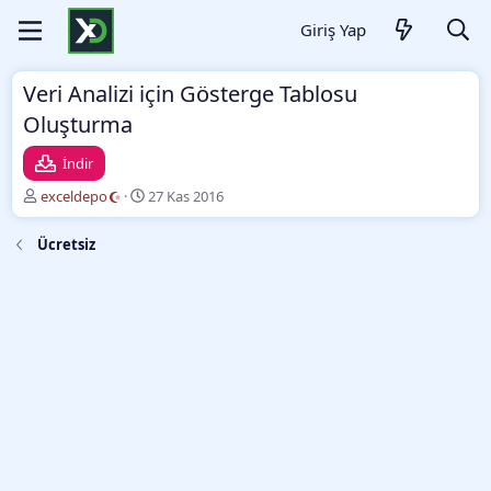
Giriş Yap
Veri Analizi için Gösterge Tablosu
Oluşturma
İndir
Y
O
exceldepo
27 Kas 2016
a
l
z
u
Ücretsiz
a
ş
r
t
u
r
m
a
t
a
r
i
h
i