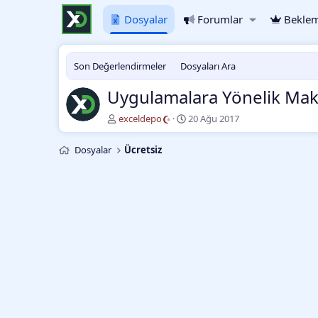
Dosyalar
Forumlar
Beklem
Son Değerlendirmeler
Dosyaları Ara
Uygulamalara Yönelik Ma
Y
O
exceldepo
20 Ağu 2017
a
l
z
u
Dosyalar
Ücretsiz
a
ş
r
t
u
r
m
a
t
a
r
i
h
i