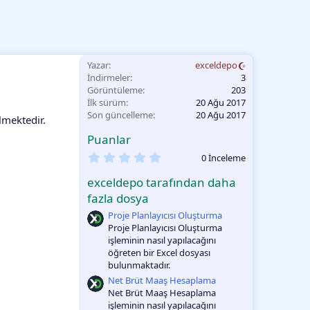
Yazar
exceldepo
İndirmeler
3
Görüntüleme
203
İlk sürüm
20 Ağu 2017
Son güncelleme
20 Ağu 2017
lmektedir.
Puanlar
0
0 İnceleme
.
0
exceldepo tarafından daha
0
O
fazla dosya
y
Proje Planlayıcısı Oluşturma
l
a
Proje Planlayıcısı Oluşturma
m
işleminin nasıl yapılacağını
a
öğreten bir Excel dosyası
bulunmaktadır.
Net Brüt Maaş Hesaplama
Net Brüt Maaş Hesaplama
işleminin nasıl yapılacağını