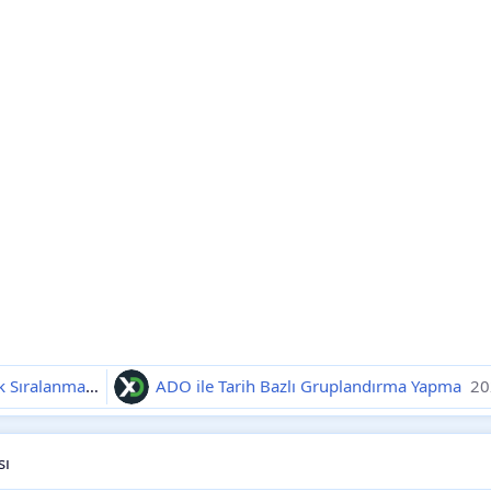
Boş Hücre İçeren Listenin Formülle Alfabetik Sıralanması
2025-11-19
ADO ile Tarih Bazlı Gruplandırma Yapma
20
sı