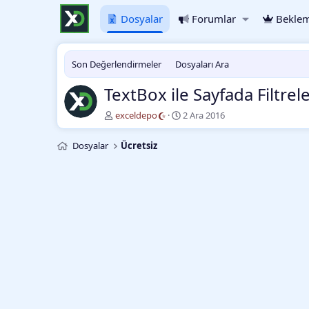
Dosyalar
Forumlar
Beklem
Son Değerlendirmeler
Dosyaları Ara
TextBox ile Sayfada Filtre
Y
O
exceldepo
2 Ara 2016
a
l
z
u
Dosyalar
Ücretsiz
a
ş
r
t
u
r
m
a
t
a
r
i
h
i