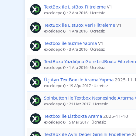
TextBox ile ListBox Filtreleme
V1
exceldepo
2 Ara 2016
Ücretsiz
TextBox ile ListBox Veri Filtreleme
V1
exceldepo
1 Ara 2016
Ücretsiz
Textbox ile Süzme Yapma
V1
exceldepo
3 Ara 2016
Ücretsiz
TextBoxa Yazdığına Göre ListBoxta Filtrele
exceldepo
1 Ara 2016
Ücretsiz
Üç Ayrı TextBox ile Arama Yapma
2025-11-
exceldepo
19 Ağu 2017
Ücretsiz
Spinbutton ile Textbox Nesnesinde Artırma
exceldepo
21 Haz 2017
Ücretsiz
Textbox ile Listboxta Arama
2025-11-10
exceldepo
5 Mar 2017
Ücretsiz
TextBox ile Aynı Değer Girişini Engelleme
2