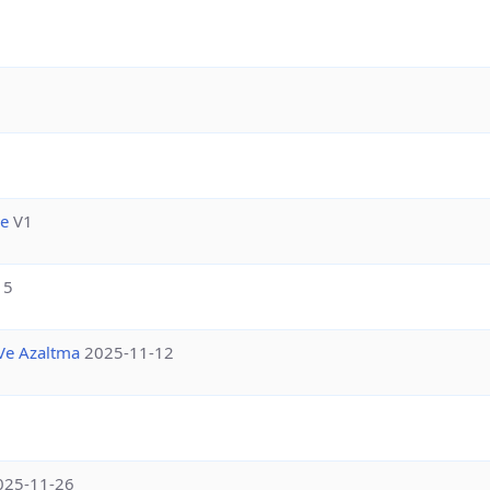
me
V1
15
 Ve Azaltma
2025-11-12
025-11-26