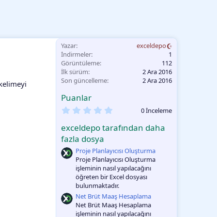
Yazar
exceldepo
İndirmeler
1
Görüntüleme
112
İlk sürüm
2 Ara 2016
Son güncelleme
2 Ara 2016
 kelimeyi
Puanlar
0
0 İnceleme
.
0
exceldepo tarafından daha
0
O
fazla dosya
y
Proje Planlayıcısı Oluşturma
l
a
Proje Planlayıcısı Oluşturma
m
işleminin nasıl yapılacağını
a
öğreten bir Excel dosyası
bulunmaktadır.
Net Brüt Maaş Hesaplama
Net Brüt Maaş Hesaplama
işleminin nasıl yapılacağını