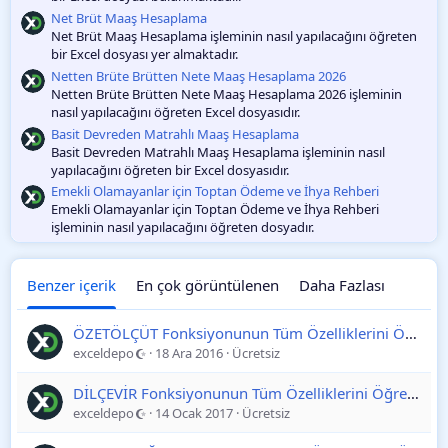
a
m
Net Brüt Maaş Hesaplama
a
Net Brüt Maaş Hesaplama işleminin nasıl yapılacağını öğreten
bir Excel dosyası yer almaktadır.
Netten Brüte Brütten Nete Maaş Hesaplama 2026
Netten Brüte Brütten Nete Maaş Hesaplama 2026 işleminin
nasıl yapılacağını öğreten Excel dosyasıdır.
Basit Devreden Matrahlı Maaş Hesaplama
Basit Devreden Matrahlı Maaş Hesaplama işleminin nasıl
yapılacağını öğreten bir Excel dosyasıdır.
Emekli Olamayanlar için Toptan Ödeme ve İhya Rehberi
Emekli Olamayanlar için Toptan Ödeme ve İhya Rehberi
işleminin nasıl yapılacağını öğreten dosyadır.
Benzer içerik
En çok görüntülenen
Daha Fazlası
ÖZETÖLÇÜT Fonksiyonunun Tüm Özelliklerini Öğrenme
exceldepo
18 Ara 2016
Ücretsiz
DİLÇEVİR Fonksiyonunun Tüm Özelliklerini Öğrenme
exceldepo
14 Ocak 2017
Ücretsiz