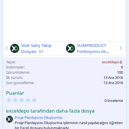
Stok Satış Takip
SUMPRODUCT
Dosyası
V1
Fonksiyonu ile
Boşluk ve Hata
Yazar
exceldepo
Yönetme
V1
İndirmeler
0
Görüntüleme
100
İlk sürüm
13 Ara 2016
Son güncelleme
13 Ara 2016
Puanlar
0
0 İnceleme
.
0
exceldepo tarafından daha fazla dosya
0
O
Proje Planlayıcısı Oluşturma
y
Proje Planlayıcısı Oluşturma işleminin nasıl yapılacağını öğreten
l
bir Excel dosyası bulunmaktadır.