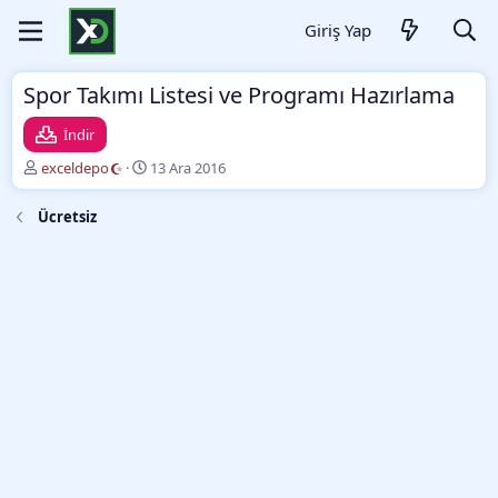
Giriş Yap
Spor Takımı Listesi ve Programı Hazırlama
İndir
Y
O
exceldepo
13 Ara 2016
a
l
z
u
Ücretsiz
a
ş
r
t
u
r
m
a
t
a
r
i
h
i