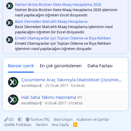
Netten Brüte Brütten Nete Maaş Hesaplama 2026
Netten Brüte Brütten Nete Maaş Hesaplama 2026 işleminin
nasıl yapılacağını öğreten Excel dosyasıdır.
Basit Devreden Matrahlı Maaş Hesaplama
Basit Devreden Matrahlı Maaş Hesaplama işleminin nasıl
yapılacağını öğreten bir Excel dosyasıdır.
Emekli Olamayanlar için Toptan Ödeme ve İhya Rehberi
Emekli Olamayanlar için Toptan Ödeme ve İhya Rehberi
işleminin nasıl yapılacağını öğreten dosyadır.
Benzer içerik
En çok görüntülenen
Daha Fazlası
Çözümleme Araç Takımıyla İstatistiksel Çözümleme
V1
exceldepo
25 Ocak 2017
Ücretsiz
Halı Saha Takımı Hazırlama
V1
exceldepo
6 Ocak 2017
Ücretsiz
ED
Turkce (TR)
Bize Ulaşın
Kullanım ve Şartlar
Gizlilik Politikası
Yardım
Ana Sayfa
R
S