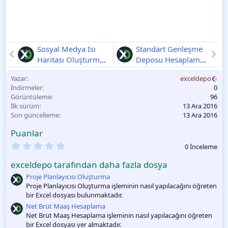
Sosyal Medya Isı
Standart Genleşme
Haritası Oluşturma
Deposu Hesaplama
V1
V1
Yazar
exceldepo
İndirmeler
0
Görüntüleme
96
İlk sürüm
13 Ara 2016
Son güncelleme
13 Ara 2016
Puanlar
0
0 İnceleme
.
0
exceldepo tarafından daha fazla dosya
0
O
Proje Planlayıcısı Oluşturma
y
Proje Planlayıcısı Oluşturma işleminin nasıl yapılacağını öğreten
l
bir Excel dosyası bulunmaktadır.
a
m
Net Brüt Maaş Hesaplama
a
Net Brüt Maaş Hesaplama işleminin nasıl yapılacağını öğreten
bir Excel dosyası yer almaktadır.