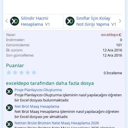
Silindir Hacmi
Sınıflar İçin Kolay
Hesaplama
V1
Not Girişi Yapma
V1
Yazar
exceldepo
İndirmeler
0
Görüntüleme
101
İlk sürüm
12 Ara 2016
Son güncelleme
12 Ara 2016
Puanlar
0
0 İnceleme
.
0
exceldepo tarafından daha fazla dosya
0
O
Proje Planlayıcısı Oluşturma
y
Proje Planlayıcısı Oluşturma işleminin nasıl yapılacağını öğreten
l
bir Excel dosyası bulunmaktadır.
a
m
Net Brüt Maaş Hesaplama
a
Net Brüt Maaş Hesaplama işleminin nasıl yapılacağını öğreten
bir Excel dosyası yer almaktadır.
Netten Brüte Brütten Nete Maaş Hesaplama 2026
Netten Brüte Brütten Nete Maaş Hesaplama 2026 işleminin