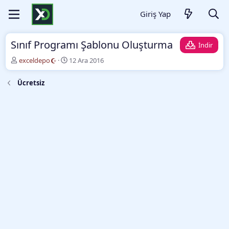
Giriş Yap
Sınıf Programı Şablonu Oluşturma
İndir
Y
O
exceldepo
12 Ara 2016
a
l
z
u
Ücretsiz
a
ş
r
t
u
r
m
a
t
a
r
i
h
i