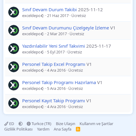
Sınıf Devam Durum Takibi
2025-11-12
exceldepo
21 Haz 2017
Ücretsiz
Sınıf Devam Durumunu Çizelgeyle İzleme
V1
exceldepo
2 Mar 2017
Ücretsiz
Yazdırılabilir Yeni Sınıf Takvimi
2025-11-17
exceldepo
5 Eyl 2017
Ücretsiz
Personel Takip Excel Programı
V1
exceldepo
4 Ara 2016
Ücretsiz
Personel Takip Programı Hazırlama
V1
exceldepo
5 Ara 2016
Ücretsiz
Personel Kayıt Takip Programı
V1
exceldepo
4 Ara 2016
Ücretsiz
ED
Turkce (TR)
Bize Ulaşın
Kullanım ve Şartlar
Gizlilik Politikası
Yardım
Ana Sayfa
R
S