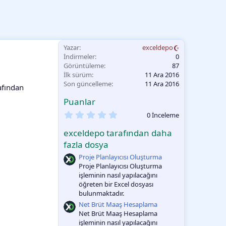
Yazar
exceldepo
İndirmeler
0
Görüntüleme
87
İlk sürüm
11 Ara 2016
Son güncelleme
11 Ara 2016
afından
Puanlar
0
0 İnceleme
.
0
exceldepo tarafından daha
0
O
fazla dosya
y
Proje Planlayıcısı Oluşturma
l
a
Proje Planlayıcısı Oluşturma
m
işleminin nasıl yapılacağını
a
öğreten bir Excel dosyası
bulunmaktadır.
Net Brüt Maaş Hesaplama
Net Brüt Maaş Hesaplama
işleminin nasıl yapılacağını