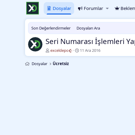
Dosyalar
Forumlar
Beklem
Son Değerlendirmeler
Dosyaları Ara
Seri Numarası İşlemleri Y
Y
O
exceldepo
11 Ara 2016
a
l
z
u
Dosyalar
Ücretsiz
a
ş
r
t
u
r
m
a
t
a
r
i
h
i