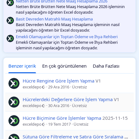
Netten Brüte Brütten Nete Maaş Hesaplama 2026
Netten Brüte Brütten Nete Maaş Hesaplama 2026 işleminin
nasıl yapılacağını öğreten Excel dosyasıdır.
Basit Devreden Matrahlı Maaş Hesaplama
Basit Devreden Matrahlı Maaş Hesaplama işleminin nasıl
yapılacağını öğreten bir Excel dosyasıdır.
Emekli Olamayanlar için Toptan Ödeme ve İhya Rehberi
Emekli Olamayanlar için Toptan Ödeme ve İhya Rehberi
işleminin nasıl yapılacağını öğreten dosyadır.
Benzer içerik
En çok görüntülenen
Daha Fazlası
Hücre Rengine Göre İşlem Yapma
V1
exceldepo
29 Ara 2016
Ücretsiz
Hücrelerdeki Değerlere Göre İşlem Yapma
V1
exceldepo
30 Ara 2016
Ücretsiz
Hücre Biçimine Göre İşlemler Yapma
2025-11-15
exceldepo
19 Tem 2017
Ücretsiz
Sütuna Göre Filtreleme ve Satıra Göre Sıralama
2025-