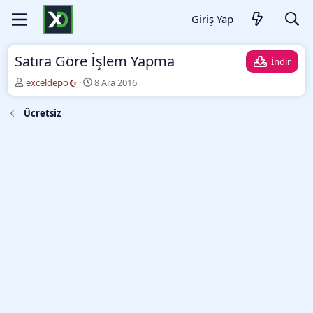
Giriş Yap
Satıra Göre İşlem Yapma
İndir
Y
O
exceldepo
8 Ara 2016
a
l
z
u
Ücretsiz
a
ş
r
t
u
r
m
a
t
a
r
i
h
i