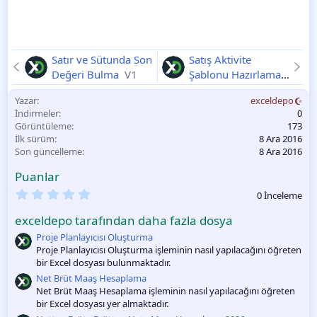
Satır ve Sütunda Son
Satış Aktivite
Değeri Bulma
V1
Şablonu Hazırlama
V1
Yazar
exceldepo
İndirmeler
0
Görüntüleme
173
İlk sürüm
8 Ara 2016
Son güncelleme
8 Ara 2016
Puanlar
0
0 İnceleme
.
0
exceldepo tarafından daha fazla dosya
0
O
Proje Planlayıcısı Oluşturma
y
Proje Planlayıcısı Oluşturma işleminin nasıl yapılacağını öğreten
l
bir Excel dosyası bulunmaktadır.
a
m
Net Brüt Maaş Hesaplama
a
Net Brüt Maaş Hesaplama işleminin nasıl yapılacağını öğreten
bir Excel dosyası yer almaktadır.