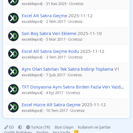
exceldepo
21 Kas 2025
Ücretsiz
Excel Alt Satıra Geçme
2025-11-12
exceldepo
2 Tem 2017
Ücretsiz
Son Boş Satıra Veri Ekleme
2025-11-10
exceldepo
5 Mar 2017
Ücretsiz
Excel Alt Satıra Geçme Kodu
2025-11-12
exceldepo
3 Tem 2017
Ücretsiz
Aynı Olan Satırları Tek Satıra İndirip Toplama
V1
exceldepo
7 Şub 2017
Ücretsiz
TXT Dosyasına Aynı Satıra Birden Fazla Veri Yazdırma
exceldepo
4 Eyl 2017
Ücretsiz
Excel Hücre Alt Satıra Geçme
2025-11-12
exceldepo
10 Tem 2017
Ücretsiz
ED
Turkce (TR)
Bize Ulaşın
Kullanım ve Şartlar
Gizlilik Politikası
Yardım
Ana Sayfa
R