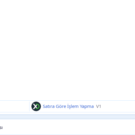
Satıra Göre İşlem Yapma
V1
sı