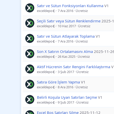
Satır ve Sütun Fonksiyonları Kullanma
V1
exceldepo
7 Ara 2016
Ücretsiz
Seçili Satır veya Sütun Renklendirme
2025-
exceldepo
10 Haz 2017
Ücretsiz
Satır ve Sütun Atlayarak Toplama
V1
exceldepo
7 Ara 2016
Ücretsiz
Son X Satırın Ortalamasını Alma
2025-11-2
exceldepo
26 Kas 2025
Ücretsiz
Aktif Hücrenin Satır Rengini Farklılaştırma
V
exceldepo
3 Şub 2017
Ücretsiz
Satıra Göre İşlem Yapma
V1
exceldepo
8 Ara 2016
Ücretsiz
Belirli Koşula Uyan Satırları Seçme
V1
exceldepo
9 Şub 2017
Ücretsiz
Excel Boş Satırları Silme
2025-11-12