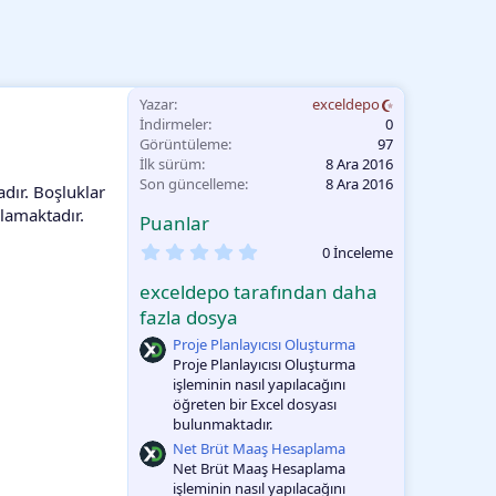
Yazar
exceldepo
İndirmeler
0
Görüntüleme
97
İlk sürüm
8 Ara 2016
Son güncelleme
8 Ara 2016
dır. Boşluklar
lamaktadır.
Puanlar
0
0 İnceleme
.
0
exceldepo tarafından daha
0
O
fazla dosya
y
Proje Planlayıcısı Oluşturma
l
a
Proje Planlayıcısı Oluşturma
m
işleminin nasıl yapılacağını
a
öğreten bir Excel dosyası
bulunmaktadır.
Net Brüt Maaş Hesaplama
Net Brüt Maaş Hesaplama
işleminin nasıl yapılacağını