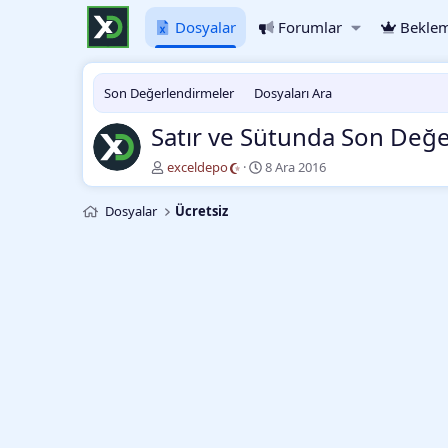
Dosyalar
Forumlar
Beklem
Son Değerlendirmeler
Dosyaları Ara
Satır ve Sütunda Son Değ
Y
O
exceldepo
8 Ara 2016
a
l
z
u
Dosyalar
Ücretsiz
a
ş
r
t
u
r
m
a
t
a
r
i
h
i