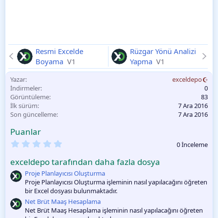
Resmi Excelde
Rüzgar Yönü Analizi
Boyama
V1
Yapma
V1
Yazar
exceldepo
İndirmeler
0
Görüntüleme
83
İlk sürüm
7 Ara 2016
Son güncelleme
7 Ara 2016
Puanlar
0
0 İnceleme
.
0
exceldepo tarafından daha fazla dosya
0
O
Proje Planlayıcısı Oluşturma
y
Proje Planlayıcısı Oluşturma işleminin nasıl yapılacağını öğreten
l
bir Excel dosyası bulunmaktadır.
a
m
Net Brüt Maaş Hesaplama
a
Net Brüt Maaş Hesaplama işleminin nasıl yapılacağını öğreten