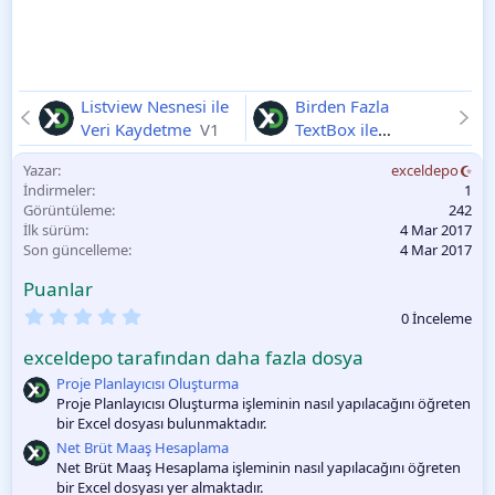
Listview Nesnesi ile
Birden Fazla
Veri Kaydetme
V1
TextBox ile
ListBoxta Arama
Yazar
exceldepo
2025-11-10
İndirmeler
1
Görüntüleme
242
İlk sürüm
4 Mar 2017
Son güncelleme
4 Mar 2017
Puanlar
0
0 İnceleme
.
0
exceldepo tarafından daha fazla dosya
0
O
Proje Planlayıcısı Oluşturma
y
Proje Planlayıcısı Oluşturma işleminin nasıl yapılacağını öğreten
l
bir Excel dosyası bulunmaktadır.
a
m
Net Brüt Maaş Hesaplama
a
Net Brüt Maaş Hesaplama işleminin nasıl yapılacağını öğreten
bir Excel dosyası yer almaktadır.