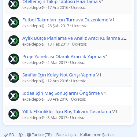
Oteller için Takip Tablosu Hazırlama
V1
exceldepo
17 Ara 2016
Ücretsiz
Futbol Takımları için Turnuva Düzenleme
V1
exceldepo
28 Şub 2017
Ücretsiz
Aylık Bütçe Planlama ve Analiz Aracı Kullanma
2025-11-12
exceldepo
13 Haz 2017
Ücretsiz
Proje Yöneticisi Olarak Aracılık Yapma
V1
exceldepo
2 Mar 2017
Ücretsiz
Sınıflar İçin Kolay Not Girişi Yapma
V1
exceldepo
12 Ara 2016
Ücretsiz
İddaa İçin Maç Sonuçlarını Öngörme
V1
exceldepo
30 Ara 2016
Ücretsiz
Yıllık Etkinlikler İçin Boş Takvim Tasarlama
V1
exceldepo
3 Mar 2017
Ücretsiz
ED
Turkce (TR)
Bize Ulaşın
Kullanım ve Şartlar