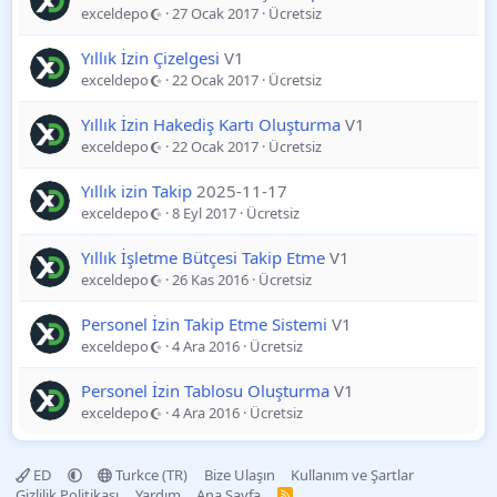
exceldepo
27 Ocak 2017
Ücretsiz
Yıllık İzin Çizelgesi
V1
exceldepo
22 Ocak 2017
Ücretsiz
Yıllık İzin Hakediş Kartı Oluşturma
V1
exceldepo
22 Ocak 2017
Ücretsiz
Yıllık izin Takip
2025-11-17
exceldepo
8 Eyl 2017
Ücretsiz
Yıllık İşletme Bütçesi Takip Etme
V1
exceldepo
26 Kas 2016
Ücretsiz
Personel İzin Takip Etme Sistemi
V1
exceldepo
4 Ara 2016
Ücretsiz
Personel İzin Tablosu Oluşturma
V1
exceldepo
4 Ara 2016
Ücretsiz
ED
Turkce (TR)
Bize Ulaşın
Kullanım ve Şartlar
Gizlilik Politikası
Yardım
Ana Sayfa
R