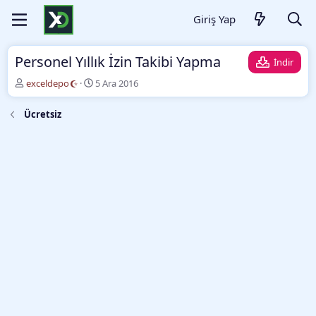
Giriş Yap
Personel Yıllık İzin Takibi Yapma
İndir
Y
O
exceldepo
5 Ara 2016
a
l
z
u
Ücretsiz
a
ş
r
t
u
r
m
a
t
a
r
i
h
i