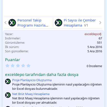
Personel Takip
Pi Sayısı ile Çember
Programı Hazırlama
Hesaplama
V1
V1
Yazar
exceldepo
İndirmeler
67
Görüntüleme
551
İlk sürüm
5 Ara 2016
Son güncelleme
5 Ara 2016
Puanlar
0
0 İnceleme
.
0
exceldepo tarafından daha fazla dosya
0
O
Proje Planlayıcısı Oluşturma
y
Proje Planlayıcısı Oluşturma işleminin nasıl yapılacağını öğreten
l
bir Excel dosyası bulunmaktadır.
a
m
Net Brüt Maaş Hesaplama
a
Net Brüt Maaş Hesaplama işleminin nasıl yapılacağını öğreten
bir Excel dosyası yer almaktadır.