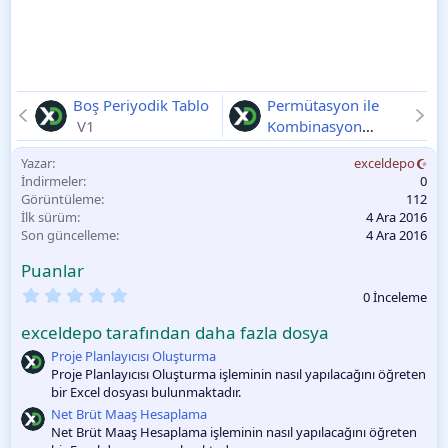
Boş Periyodik Tablo
Permütasyon ile
V1
Kombinasyon
Arasındaki Farkı
Yazar
exceldepo
Bulma
V1
İndirmeler
0
Görüntüleme
112
İlk sürüm
4 Ara 2016
Son güncelleme
4 Ara 2016
Puanlar
0
0 İnceleme
.
0
exceldepo tarafından daha fazla dosya
0
O
Proje Planlayıcısı Oluşturma
y
Proje Planlayıcısı Oluşturma işleminin nasıl yapılacağını öğreten
l
bir Excel dosyası bulunmaktadır.
a
m
Net Brüt Maaş Hesaplama
a
Net Brüt Maaş Hesaplama işleminin nasıl yapılacağını öğreten