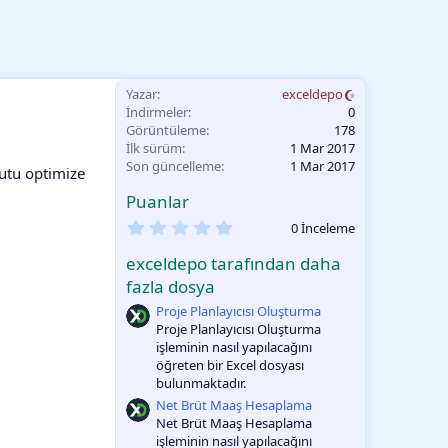
Yazar
exceldepo
İndirmeler
0
Görüntüleme
178
İlk sürüm
1 Mar 2017
Son güncelleme
1 Mar 2017
yutu optimize
Puanlar
0
0 İnceleme
.
0
exceldepo tarafından daha
0
O
fazla dosya
y
Proje Planlayıcısı Oluşturma
l
a
Proje Planlayıcısı Oluşturma
m
işleminin nasıl yapılacağını
a
öğreten bir Excel dosyası
bulunmaktadır.
Net Brüt Maaş Hesaplama
Net Brüt Maaş Hesaplama
işleminin nasıl yapılacağını