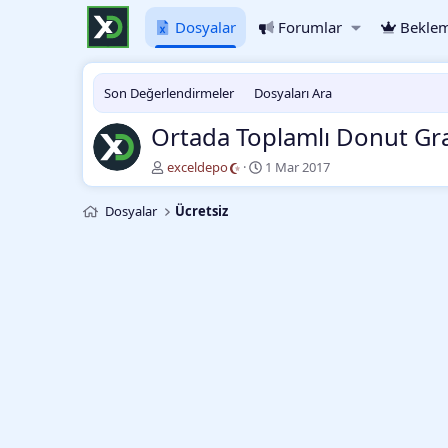
Dosyalar
Forumlar
Beklem
Son Değerlendirmeler
Dosyaları Ara
Ortada Toplamlı Donut Gr
Y
O
exceldepo
1 Mar 2017
a
l
z
u
Dosyalar
Ücretsiz
a
ş
r
t
u
r
m
a
t
a
r
i
h
i