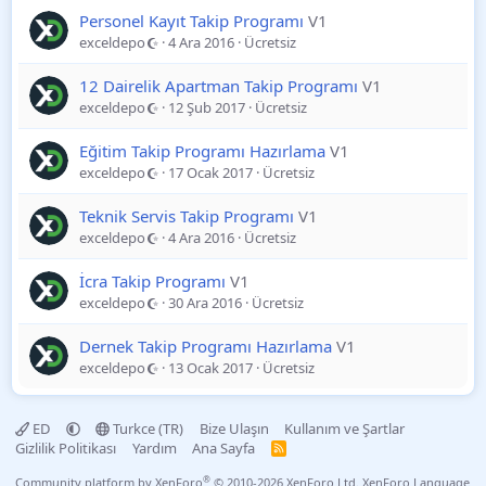
Personel Kayıt Takip Programı
V1
exceldepo
4 Ara 2016
Ücretsiz
12 Dairelik Apartman Takip Programı
V1
exceldepo
12 Şub 2017
Ücretsiz
Eğitim Takip Programı Hazırlama
V1
exceldepo
17 Ocak 2017
Ücretsiz
Teknik Servis Takip Programı
V1
exceldepo
4 Ara 2016
Ücretsiz
İcra Takip Programı
V1
exceldepo
30 Ara 2016
Ücretsiz
Dernek Takip Programı Hazırlama
V1
exceldepo
13 Ocak 2017
Ücretsiz
ED
Turkce (TR)
Bize Ulaşın
Kullanım ve Şartlar
Gizlilik Politikası
Yardım
Ana Sayfa
R
S
S
®
Community platform by XenForo
© 2010-2026 XenForo Ltd.
XenForo Language