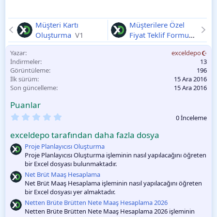
Müşteri Kartı
Müşterilere Özel
Oluşturma
V1
Fiyat Teklif Formu
Hazırlama
V1
Yazar
exceldepo
İndirmeler
13
Görüntüleme
196
İlk sürüm
15 Ara 2016
Son güncelleme
15 Ara 2016
Puanlar
0
0 İnceleme
.
0
exceldepo tarafından daha fazla dosya
0
O
Proje Planlayıcısı Oluşturma
y
Proje Planlayıcısı Oluşturma işleminin nasıl yapılacağını öğreten
l
bir Excel dosyası bulunmaktadır.
a
m
Net Brüt Maaş Hesaplama
a
Net Brüt Maaş Hesaplama işleminin nasıl yapılacağını öğreten
bir Excel dosyası yer almaktadır.
Netten Brüte Brütten Nete Maaş Hesaplama 2026
Netten Brüte Brütten Nete Maaş Hesaplama 2026 işleminin