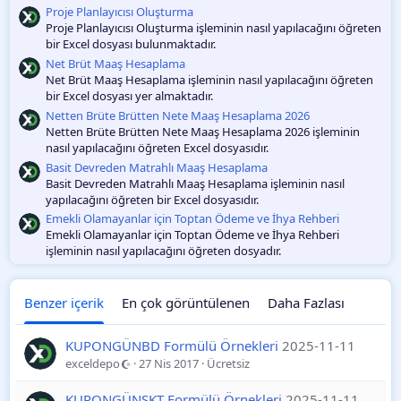
O
Proje Planlayıcısı Oluşturma
y
Proje Planlayıcısı Oluşturma işleminin nasıl yapılacağını öğreten
l
bir Excel dosyası bulunmaktadır.
a
m
Net Brüt Maaş Hesaplama
a
Net Brüt Maaş Hesaplama işleminin nasıl yapılacağını öğreten
bir Excel dosyası yer almaktadır.
Netten Brüte Brütten Nete Maaş Hesaplama 2026
Netten Brüte Brütten Nete Maaş Hesaplama 2026 işleminin
nasıl yapılacağını öğreten Excel dosyasıdır.
Basit Devreden Matrahlı Maaş Hesaplama
Basit Devreden Matrahlı Maaş Hesaplama işleminin nasıl
yapılacağını öğreten bir Excel dosyasıdır.
Emekli Olamayanlar için Toptan Ödeme ve İhya Rehberi
Emekli Olamayanlar için Toptan Ödeme ve İhya Rehberi
işleminin nasıl yapılacağını öğreten dosyadır.
Benzer içerik
En çok görüntülenen
Daha Fazlası
KUPONGÜNBD Formülü Örnekleri
2025-11-11
exceldepo
27 Nis 2017
Ücretsiz
KUPONGÜNSKT Formülü Örnekleri
2025-11-11