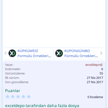
KÜPKÜMESİ
KUPONGÜNBD
Formülü Örnekleri
Formülü Örnekleri
2025-11-11
2025-11-11
Yazar
exceldepo
İndirmeler
0
Görüntüleme
55
İlk sürüm
27 Nis 2017
Son güncelleme
27 Nis 2017
Puanlar
0
0 İnceleme
.
0
exceldepo tarafından daha fazla dosya
0