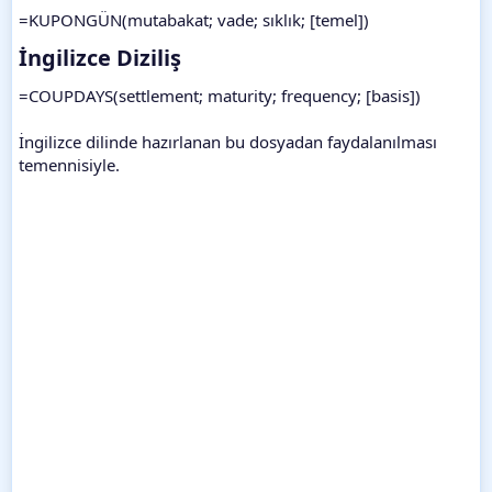
=KUPONGÜN(mutabakat; vade; sıklık; [temel])
İngilizce Diziliş​
=COUPDAYS(settlement; maturity; frequency; [basis])
İngilizce dilinde hazırlanan bu dosyadan faydalanılması
temennisiyle.