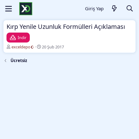
Giriş Yap
Kırp Yenile Uzunluk Formülleri Açıklaması
İndir
Y
O
exceldepo
20 Şub 2017
a
l
z
u
Ücretsiz
a
ş
r
t
u
r
m
a
t
a
r
i
h
i