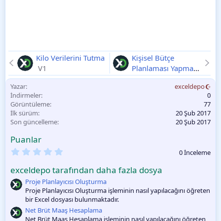
Kilo Verilerini Tutma
Kişisel Bütçe
V1
Planlaması Yapma
V1
Yazar
exceldepo
İndirmeler
0
Görüntüleme
77
İlk sürüm
20 Şub 2017
Son güncelleme
20 Şub 2017
Puanlar
0
0 İnceleme
.
0
exceldepo tarafından daha fazla dosya
0
O
Proje Planlayıcısı Oluşturma
y
Proje Planlayıcısı Oluşturma işleminin nasıl yapılacağını öğreten
l
bir Excel dosyası bulunmaktadır.
a
m
Net Brüt Maaş Hesaplama
a
Net Brüt Maaş Hesaplama işleminin nasıl yapılacağını öğreten