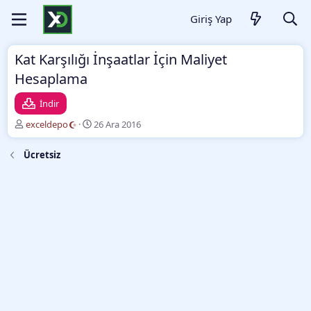
Giriş Yap
Kat Karşılığı İnşaatlar İçin Maliyet
Hesaplama
İndir
Y
O
exceldepo
26 Ara 2016
a
l
z
u
Ücretsiz
a
ş
r
t
u
r
m
a
t
a
r
i
h
i