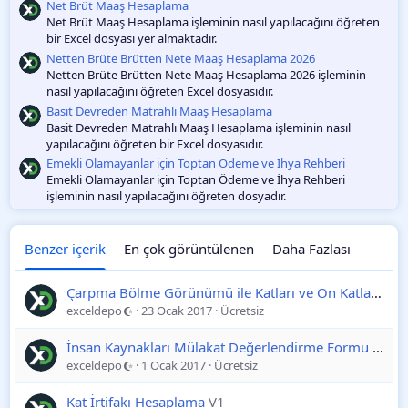
m
Net Brüt Maaş Hesaplama
a
Net Brüt Maaş Hesaplama işleminin nasıl yapılacağını öğreten
bir Excel dosyası yer almaktadır.
Netten Brüte Brütten Nete Maaş Hesaplama 2026
Netten Brüte Brütten Nete Maaş Hesaplama 2026 işleminin
nasıl yapılacağını öğreten Excel dosyasıdır.
Basit Devreden Matrahlı Maaş Hesaplama
Basit Devreden Matrahlı Maaş Hesaplama işleminin nasıl
yapılacağını öğreten bir Excel dosyasıdır.
Emekli Olamayanlar için Toptan Ödeme ve İhya Rehberi
Emekli Olamayanlar için Toptan Ödeme ve İhya Rehberi
işleminin nasıl yapılacağını öğreten dosyadır.
Benzer içerik
En çok görüntülenen
Daha Fazlası
Çarpma Bölme Görünümü ile Katları ve On Katları Hesaplama
exceldepo
23 Ocak 2017
Ücretsiz
İnsan Kaynakları Mülakat Değerlendirme Formu
V1
exceldepo
1 Ocak 2017
Ücretsiz
Kat İrtifakı Hesaplama
V1