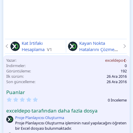
Kat İrtifakı
Kayan Nokta
Hesaplama
V1
Hatalarını Çözme
V1
Yazar
exceldepo
İndirmeler
0
Görüntüleme
192
İlk sürüm
26 Ara 2016
Son güncelleme
26 Ara 2016
Puanlar
0
0 İnceleme
.
0
exceldepo tarafından daha fazla dosya
0
O
Proje Planlayıcısı Oluşturma
y
Proje Planlayıcısı Oluşturma işleminin nasıl yapılacağını öğreten
l
bir Excel dosyası bulunmaktadır.
a