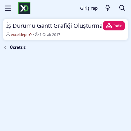
Giriş Yap
İş Durumu Gantt Grafiği Oluşturma
İndir
Y
O
exceldepo
1 Ocak 2017
a
l
z
u
Ücretsiz
a
ş
r
t
u
r
m
a
t
a
r
i
h
i