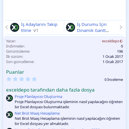
İş Adaylarını Takip
İş Durumu İçin
Etme
V1
Dinamik Gantt
Grafiği Oluşturma
Yazar
exceldepo
V1
İndirmeler
0
Görüntüleme
196
İlk sürüm
1 Ocak 2017
Son güncelleme
1 Ocak 2017
Puanlar
0
0 İnceleme
.
0
exceldepo tarafından daha fazla dosya
0
O
Proje Planlayıcısı Oluşturma
y
Proje Planlayıcısı Oluşturma işleminin nasıl yapılacağını öğreten
l
bir Excel dosyası bulunmaktadır.
a
m
Net Brüt Maaş Hesaplama
a
Net Brüt Maaş Hesaplama işleminin nasıl yapılacağını öğreten
bir Excel dosyası yer almaktadır.