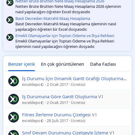
Netten Brüte Brütten Nete Maaş Hesaplama 2026
Netten Brüte Brütten Nete Maaş Hesaplama 2026 işleminin
nasıl yapılacağını öğreten Excel dosyasıdır.
Basit Devreden Matrahlı Maaş Hesaplama
Basit Devreden Matrahlı Maaş Hesaplama işleminin nasıl
yapılacağını öğreten bir Excel dosyasıdır.
Emekli Olamayanlar için Toptan Ödeme ve İhya Rehberi
Emekli Olamayanlar için Toptan Ödeme ve İhya Rehberi
işleminin nasıl yapılacağını öğreten dosyadır.
Benzer içerik
En çok görüntülenen
Daha Fazlası
İş Durumu İçin Dinamik Gantt Grafiği Oluşturma
V1
exceldepo
2 Ocak 2017
Ücretsiz
İş Durumuna Göre Gantt Oluşturma
V1
exceldepo
2 Ocak 2017
Ücretsiz
Fitnes İlerleme Durumu Çizelgesi
V1
exceldepo
28 Şub 2017
Ücretsiz
Sınıf Devam Durumunu Çizelgeyle İzleme
V1