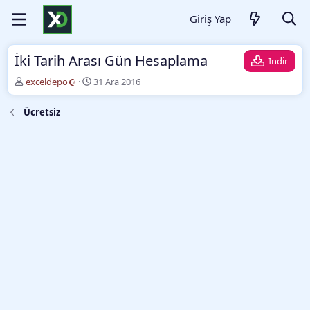
Giriş Yap
İki Tarih Arası Gün Hesaplama
İndir
Y
O
exceldepo
31 Ara 2016
a
l
z
u
Ücretsiz
a
ş
r
t
u
r
m
a
t
a
r
i
h
i