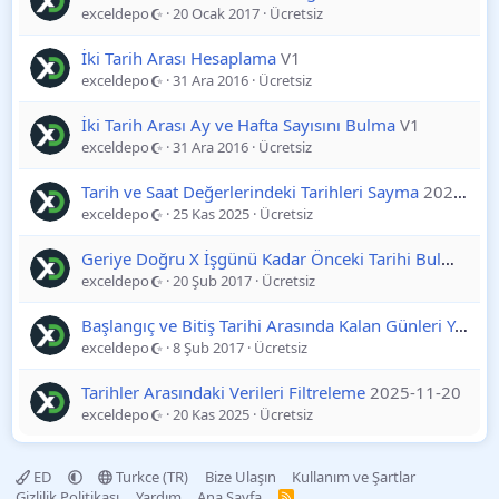
exceldepo
20 Ocak 2017
Ücretsiz
İki Tarih Arası Hesaplama
V1
exceldepo
31 Ara 2016
Ücretsiz
İki Tarih Arası Ay ve Hafta Sayısını Bulma
V1
exceldepo
31 Ara 2016
Ücretsiz
Tarih ve Saat Değerlerindeki Tarihleri Sayma
2025-11-25
exceldepo
25 Kas 2025
Ücretsiz
Geriye Doğru X İşgünü Kadar Önceki Tarihi Bulma
V1
exceldepo
20 Şub 2017
Ücretsiz
Başlangıç ve Bitiş Tarihi Arasında Kalan Günleri Yazdırma
exceldepo
8 Şub 2017
Ücretsiz
Tarihler Arasındaki Verileri Filtreleme
2025-11-20
exceldepo
20 Kas 2025
Ücretsiz
ED
Turkce (TR)
Bize Ulaşın
Kullanım ve Şartlar
Gizlilik Politikası
Yardım
Ana Sayfa
R