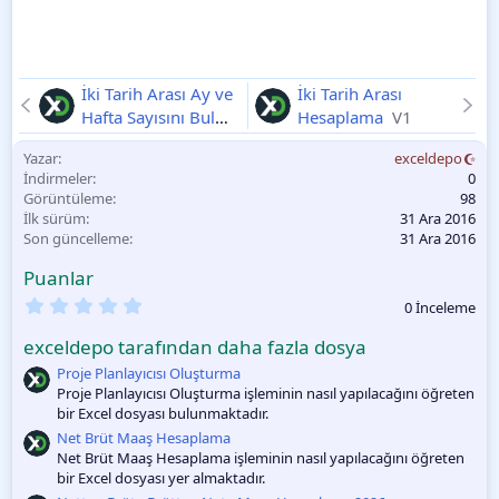
İki Tarih Arası Ay ve
İki Tarih Arası
Hafta Sayısını Bulma
Hesaplama
V1
V1
Yazar
exceldepo
İndirmeler
0
Görüntüleme
98
İlk sürüm
31 Ara 2016
Son güncelleme
31 Ara 2016
Puanlar
0
0 İnceleme
.
0
exceldepo tarafından daha fazla dosya
0
O
Proje Planlayıcısı Oluşturma
y
Proje Planlayıcısı Oluşturma işleminin nasıl yapılacağını öğreten
l
bir Excel dosyası bulunmaktadır.
a
m
Net Brüt Maaş Hesaplama
a
Net Brüt Maaş Hesaplama işleminin nasıl yapılacağını öğreten
bir Excel dosyası yer almaktadır.