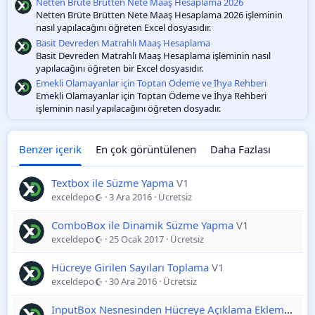
Netten Brüte Brütten Nete Maaş Hesaplama 2026
Netten Brüte Brütten Nete Maaş Hesaplama 2026 işleminin
nasıl yapılacağını öğreten Excel dosyasıdır.
Basit Devreden Matrahlı Maaş Hesaplama
Basit Devreden Matrahlı Maaş Hesaplama işleminin nasıl
yapılacağını öğreten bir Excel dosyasıdır.
Emekli Olamayanlar için Toptan Ödeme ve İhya Rehberi
Emekli Olamayanlar için Toptan Ödeme ve İhya Rehberi
işleminin nasıl yapılacağını öğreten dosyadır.
Benzer içerik
En çok görüntülenen
Daha Fazlası
Textbox ile Süzme Yapma
V1
exceldepo
3 Ara 2016
Ücretsiz
ComboBox ile Dinamik Süzme Yapma
V1
exceldepo
25 Ocak 2017
Ücretsiz
Hücreye Girilen Sayıları Toplama
V1
exceldepo
30 Ara 2016
Ücretsiz
InputBox Nesnesinden Hücreye Açıklama Ekleme
202