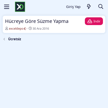
Giriş Yap
Hücreye Göre Süzme Yapma
İndir
Y
O
exceldepo
30 Ara 2016
a
l
z
u
Ücretsiz
a
ş
r
t
u
r
m
a
t
a
r
i
h
i