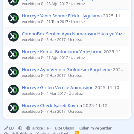
exceldepo
23 Ağu 2017
Ücretsiz
Hücreye Yanıp Sönme Efekti Uygulama
2025-11-15
exceldepo
21 Tem 2017
Ücretsiz
ComboBox Seçilen Ayın Numarasını Hücreye Yazdırma
exceldepo
5 Haz 2017
Ücretsiz
Hücreye Komut Butonlarını Yerleştirme
2025-11-19
exceldepo
21 Ağu 2017
Ücretsiz
Hücreye Aynı Verinin Girilmesini Engelleme
2025-11-12
exceldepo
7 Haz 2017
Ücretsiz
Hücreye Girilen Veri ile Animasyon
2025-11-10
exceldepo
4 Mar 2017
Ücretsiz
Hücreye Check İşareti Koyma
2025-11-12
exceldepo
7 Haz 2017
Ücretsiz
ED
Turkce (TR)
Bize Ulaşın
Kullanım ve Şartlar
Gizlilik Politikası
Yardım
Ana Sayfa
R