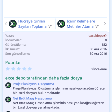
Hücreye Girilen
İçerir Kelimelere
Sayıları Toplama
V1
Metinler Atama
V1
Yazar
exceldepo
İndirmeler
0
Görüntüleme
182
İlk sürüm
30 Ara 2016
Son güncelleme
30 Ara 2016
Puanlar
0
0 İnceleme
.
0
exceldepo tarafından daha fazla dosya
0
O
Proje Planlayıcısı Oluşturma
y
Proje Planlayıcısı Oluşturma işleminin nasıl yapılacağını öğreten
l
bir Excel dosyası bulunmaktadır.
a
m
Net Brüt Maaş Hesaplama
a
Net Brüt Maaş Hesaplama işleminin nasıl yapılacağını öğreten
bir Excel dosyası yer almaktadır.