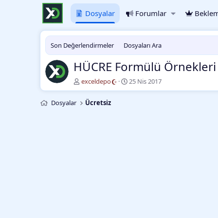
Dosyalar
Forumlar
Beklem
Son Değerlendirmeler
Dosyaları Ara
HÜCRE Formülü Örnekleri
Y
O
exceldepo
25 Nis 2017
a
l
z
u
Dosyalar
Ücretsiz
a
ş
r
t
u
r
m
a
t
a
r
i
h
i