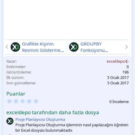
Grafikte Kişinin
GROUPBY
Resmini Gösterme
Fonksiyonu
V1
Kullanım Örneği
V1
Yazar
exceldepo
İndirmeler
0
Görüntüleme
196
İlk sürüm
5 Ocak 2017
Son güncelleme
5 Ocak 2017
Puanlar
0
0 İnceleme
.
0
exceldepo tarafından daha fazla dosya
0
O
Proje Planlayıcısı Oluşturma
y
Proje Planlayıcısı Oluşturma işleminin nasıl yapılacağını öğreten
l
bir Excel dosyası bulunmaktadır.
a