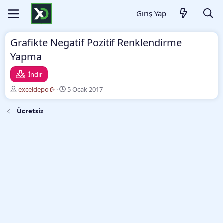
Giriş Yap
Grafikte Negatif Pozitif Renklendirme
Yapma
İndir
Y
O
exceldepo
5 Ocak 2017
a
l
z
u
Ücretsiz
a
ş
r
t
u
r
m
a
t
a
r
i
h
i