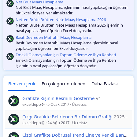
m
Net Brüt Maaş Hesaplama
a
Net Brüt Maaş Hesaplama işleminin nasıl yapılacağını öğreten
bir Excel dosyası yer almaktadır.
Netten Brüte Brütten Nete Maaş Hesaplama 2026
Netten Brüte Brütten Nete Maaş Hesaplama 2026 işleminin
nasıl yapılacağını öğreten Excel dosyasıdır.
Basit Devreden Matrahlı Maaş Hesaplama
Basit Devreden Matrahlı Maaş Hesaplama işleminin nasıl
yapılacağını öğreten bir Excel dosyasıdır.
Emekli Olamayanlar için Toptan Ödeme ve İhya Rehberi
Emekli Olamayanlar için Toptan Ödeme ve İhya Rehberi
işleminin nasıl yapılacağını öğreten dosyadır.
Benzer içerik
En çok görüntülenen
Daha Fazlası
Grafikte Kişinin Resmini Gösterme
V1
exceldepo
5 Ocak 2017
Ücretsiz
Çizgi Grafikte Belirlenen Bir Dilimin Grafiği
2025-11-19
exceldepo
24 Ağu 2017
Ücretsiz
Çizgi Grafikte Doğrusal Trend Line ve Renkli Bant
2025