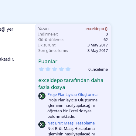
eği yer
Yazar
exceldepo
İndirmeler
0
Görüntüleme
62
İlk sürüm
3 May 2017
Son güncelleme
3 May 2017
ktadır.
Puanlar
0
0 İnceleme
.
0
exceldepo tarafından daha
0
O
fazla dosya
y
Proje Planlayıcısı Oluşturma
l
a
Proje Planlayıcısı Oluşturma
m
işleminin nasıl yapılacağını
a
öğreten bir Excel dosyası
bulunmaktadır.
Net Brüt Maaş Hesaplama
Net Brüt Maaş Hesaplama
işleminin nasıl yapılacağını