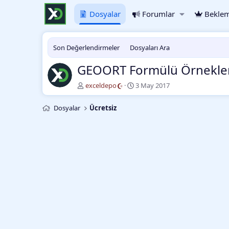
Dosyalar
Forumlar
Beklem
Son Değerlendirmeler
Dosyaları Ara
GEOORT Formülü Örnekle
Y
O
exceldepo
3 May 2017
a
l
z
u
Dosyalar
Ücretsiz
a
ş
r
t
u
r
m
a
t
a
r
i
h
i