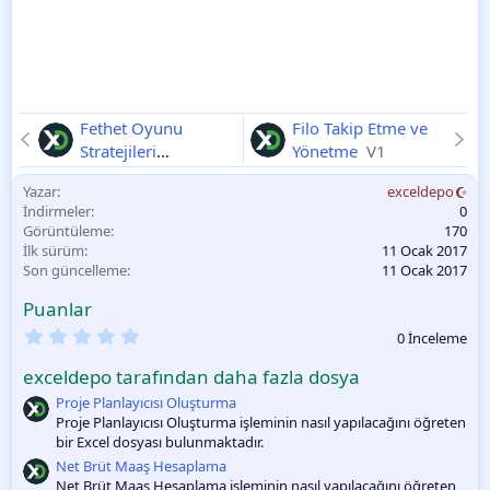
Fethet Oyunu
Filo Takip Etme ve
Stratejileri
Yönetme
V1
Oluşturma
V1
Yazar
exceldepo
İndirmeler
0
Görüntüleme
170
İlk sürüm
11 Ocak 2017
Son güncelleme
11 Ocak 2017
Puanlar
0
0 İnceleme
.
0
exceldepo tarafından daha fazla dosya
0
O
Proje Planlayıcısı Oluşturma
y
Proje Planlayıcısı Oluşturma işleminin nasıl yapılacağını öğreten
l
bir Excel dosyası bulunmaktadır.
a
m
Net Brüt Maaş Hesaplama
a
Net Brüt Maaş Hesaplama işleminin nasıl yapılacağını öğreten