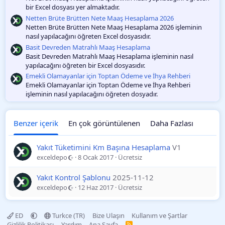
bir Excel dosyası yer almaktadır.
Netten Brüte Brütten Nete Maaş Hesaplama 2026
Netten Brüte Brütten Nete Maaş Hesaplama 2026 işleminin
nasıl yapılacağını öğreten Excel dosyasıdır.
Basit Devreden Matrahlı Maaş Hesaplama
Basit Devreden Matrahlı Maaş Hesaplama işleminin nasıl
yapılacağını öğreten bir Excel dosyasıdır.
Emekli Olamayanlar için Toptan Ödeme ve İhya Rehberi
Emekli Olamayanlar için Toptan Ödeme ve İhya Rehberi
işleminin nasıl yapılacağını öğreten dosyadır.
Benzer içerik
En çok görüntülenen
Daha Fazlası
Yakıt Tüketimini Km Başına Hesaplama
V1
exceldepo
8 Ocak 2017
Ücretsiz
Yakıt Kontrol Şablonu
2025-11-12
exceldepo
12 Haz 2017
Ücretsiz
ED
Turkce (TR)
Bize Ulaşın
Kullanım ve Şartlar
Gizlilik Politikası
Yardım
Ana Sayfa
R