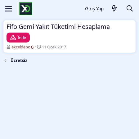
Giriş Yap
Fifo Gemi Yakıt Tüketimi Hesaplama
İndir
Y
O
exceldepo
11 Ocak 2017
a
l
z
u
Ücretsiz
a
ş
r
t
u
r
m
a
t
a
r
i
h
i