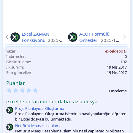
Excel ZAMAN
ACOT Formülü
Fonksiyonu
2025-
Örnekleri
2025-11-
11-11
11
Yazar
exceldepo
İndirmeler
0
Görüntüleme
102
İlk sürüm
19 Nis 2017
Son güncelleme
19 Nis 2017
Puanlar
0
0 İnceleme
.
0
exceldepo tarafından daha fazla dosya
0
O
Proje Planlayıcısı Oluşturma
y
Proje Planlayıcısı Oluşturma işleminin nasıl yapılacağını öğreten
l
bir Excel dosyası bulunmaktadır.
a
m
Net Brüt Maaş Hesaplama
a
Net Brüt Maaş Hesaplama işleminin nasıl yapılacağını öğreten