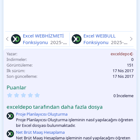
Excel WEBHİZMETİ
Excel WEIBULL
Fonksiyonu
2025-
Fonksiyonu
2025-
11-11
11-11
Yazar
exceldepo
İndirmeler
0
Görüntüleme
151
İlk sürüm
17 Nis 2017
Son güncelleme
17 Nis 2017
Puanlar
0
0 İnceleme
.
0
exceldepo tarafından daha fazla dosya
0
O
Proje Planlayıcısı Oluşturma
y
Proje Planlayıcısı Oluşturma işleminin nasıl yapılacağını öğreten
l
bir Excel dosyası bulunmaktadır.
a
m
Net Brüt Maaş Hesaplama
a
Net Brüt Maaş Hesaplama işleminin nasıl yapılacağını öğreten