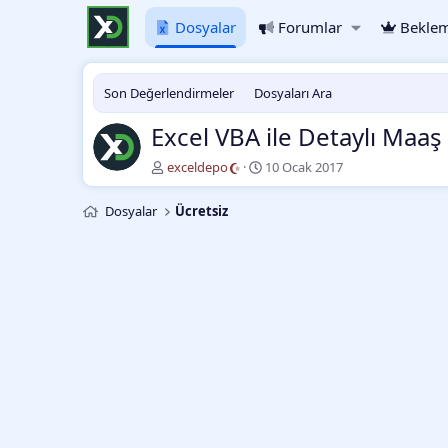
Dosyalar
Forumlar
Beklem
Son Değerlendirmeler
Dosyaları Ara
Excel VBA ile Detaylı Maa
Y
O
exceldepo
10 Ocak 2017
a
l
z
u
Dosyalar
Ücretsiz
a
ş
r
t
u
r
m
a
t
a
r
i
h
i