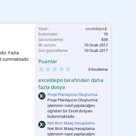
Yazar
exceldepo
İndirmeler
79
Görüntüleme
839
İlk sürüm
10 Ocak 2017
Son güncelleme
10 Ocak 2017
ır. Fazla
t sunmaktadır.
Puanlar
0
0 İnceleme
.
0
exceldepo tarafından daha
0
O
fazla dosya
y
Proje Planlayıcısı Oluşturma
l
a
Proje Planlayıcısı Oluşturma
m
işleminin nasıl yapılacağını
a
öğreten bir Excel dosyası
bulunmaktadır.
Net Brüt Maaş Hesaplama
Net Brüt Maaş Hesaplama
işleminin nasıl yapılacağını