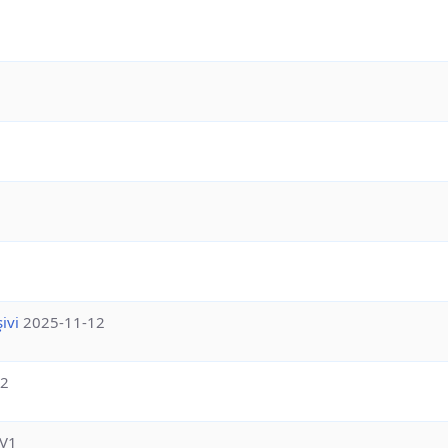
ivi
2025-11-12
12
V1