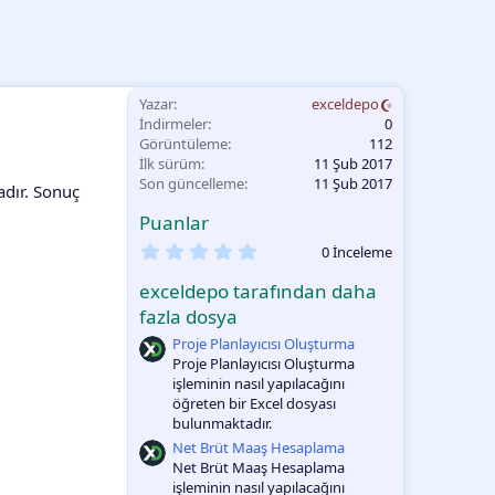
Yazar
exceldepo
İndirmeler
0
Görüntüleme
112
İlk sürüm
11 Şub 2017
Son güncelleme
11 Şub 2017
adır. Sonuç
Puanlar
0
0 İnceleme
.
0
exceldepo tarafından daha
0
O
fazla dosya
y
Proje Planlayıcısı Oluşturma
l
a
Proje Planlayıcısı Oluşturma
m
işleminin nasıl yapılacağını
a
öğreten bir Excel dosyası
bulunmaktadır.
Net Brüt Maaş Hesaplama
Net Brüt Maaş Hesaplama
işleminin nasıl yapılacağını