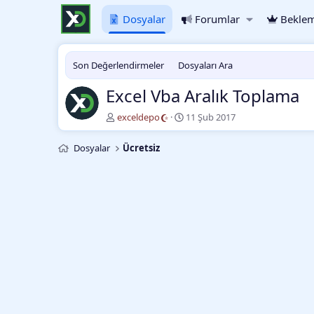
Dosyalar
Forumlar
Beklem
Son Değerlendirmeler
Dosyaları Ara
Excel Vba Aralık Toplama
Y
O
exceldepo
11 Şub 2017
a
l
z
u
Dosyalar
Ücretsiz
a
ş
r
t
u
r
m
a
t
a
r
i
h
i