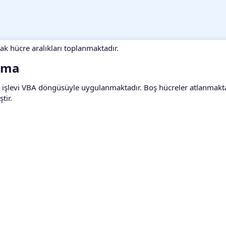
ak hücre aralıkları toplanmaktadır.
ama​
A işlevi VBA döngüsüyle uygulanmaktadır. Boş hücreler atlanmakt
tir.