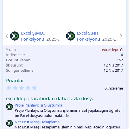
Excel ŞİMDİ
Excel SİNH
Fonksiyonu
2025-
Fonksiyonu
2025-
11-11
11-11
Yazar
exceldepo
İndirmeler
0
Görüntüleme
152
İlk sürüm
12 Nis 2017
Son güncelleme
12 Nis 2017
Puanlar
0
0 İnceleme
.
0
exceldepo tarafından daha fazla dosya
0
O
Proje Planlayıcısı Oluşturma
y
Proje Planlayıcısı Oluşturma işleminin nasıl yapılacağını öğreten
l
bir Excel dosyası bulunmaktadır.
a
m
Net Brüt Maaş Hesaplama
a
Net Brüt Maaş Hesaplama işleminin nasıl yapılacağını öğreten