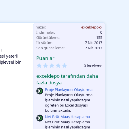
Yazar
exceldepo
İndirmeler
0
Görüntüleme
155
İlk sürüm
7 Nis 2017
Son güncelleme
7 Nis 2017
ı
si yeterli
Puanlar
işlevsel bir
0
0 İnceleme
.
0
exceldepo tarafından daha
0
O
fazla dosya
y
Proje Planlayıcısı Oluşturma
l
a
Proje Planlayıcısı Oluşturma
m
işleminin nasıl yapılacağını
a
öğreten bir Excel dosyası
bulunmaktadır.
Net Brüt Maaş Hesaplama
Net Brüt Maaş Hesaplama
işleminin nasıl yapılacağını