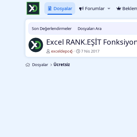
Dosyalar
Forumlar
Beklem
Son Değerlendirmeler
Dosyaları Ara
Excel RANK.EŞİT Fonksiyo
Y
O
exceldepo
7 Nis 2017
a
l
z
u
Dosyalar
Ücretsiz
a
ş
r
t
u
r
m
a
t
a
r
i
h
i