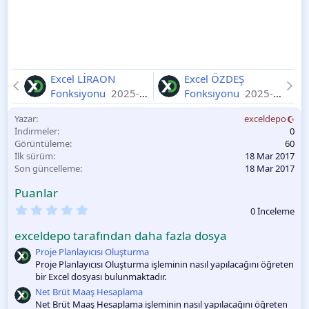
Excel LİRAON
Excel ÖZDEŞ
Fonksiyonu
2025-
Fonksiyonu
2025-
11-10
11-10
Yazar
exceldepo
İndirmeler
0
Görüntüleme
60
İlk sürüm
18 Mar 2017
Son güncelleme
18 Mar 2017
Puanlar
0
0 İnceleme
.
0
exceldepo tarafından daha fazla dosya
0
O
Proje Planlayıcısı Oluşturma
y
Proje Planlayıcısı Oluşturma işleminin nasıl yapılacağını öğreten
l
bir Excel dosyası bulunmaktadır.
a
m
Net Brüt Maaş Hesaplama
a
Net Brüt Maaş Hesaplama işleminin nasıl yapılacağını öğreten