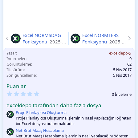
Excel NORMSDAĞ
Excel NORMTERS
Fonksiyonu
2025-
Fonksiyonu
2025-
11-11
11-11
Yazar
exceldepo
İndirmeler
0
Görüntüleme
62
İlk sürüm
5 Nis 2017
Son güncelleme
5 Nis 2017
Puanlar
0
0 İnceleme
.
0
exceldepo tarafından daha fazla dosya
0
O
Proje Planlayıcısı Oluşturma
y
Proje Planlayıcısı Oluşturma işleminin nasıl yapılacağını öğreten
l
bir Excel dosyası bulunmaktadır.
a
m
Net Brüt Maaş Hesaplama
a
Net Brüt Maaş Hesaplama işleminin nasıl yapılacağını öğreten