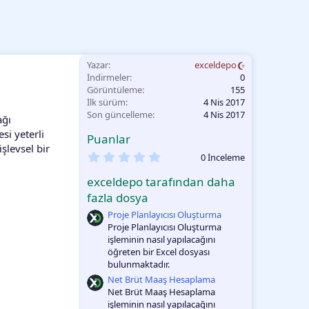
Yazar
exceldepo
İndirmeler
0
Görüntüleme
155
İlk sürüm
4 Nis 2017
Son güncelleme
4 Nis 2017
ağı
si yeterli
Puanlar
işlevsel bir
0
0 İnceleme
.
0
exceldepo tarafından daha
0
O
fazla dosya
y
Proje Planlayıcısı Oluşturma
l
a
Proje Planlayıcısı Oluşturma
m
işleminin nasıl yapılacağını
a
öğreten bir Excel dosyası
bulunmaktadır.
Net Brüt Maaş Hesaplama
Net Brüt Maaş Hesaplama
işleminin nasıl yapılacağını