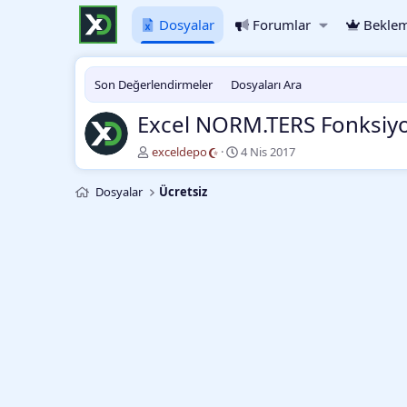
Dosyalar
Forumlar
Beklem
Son Değerlendirmeler
Dosyaları Ara
Excel NORM.TERS Fonksiy
Y
O
exceldepo
4 Nis 2017
a
l
z
u
Dosyalar
Ücretsiz
a
ş
r
t
u
r
m
a
t
a
r
i
h
i