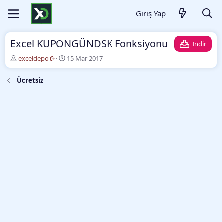
Giriş Yap
Excel KUPONGÜNDSK Fonksiyonu
İndir
Y
O
exceldepo
15 Mar 2017
a
l
z
u
Ücretsiz
a
ş
r
t
u
r
m
a
t
a
r
i
h
i