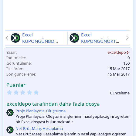
Excel
Excel
KUPONGÜNBD
KUPONGÜNÖKT
Fonksiyonu
2025-
Fonksiyonu
2025-
Yazar
exceldepo
11-10
11-10
İndirmeler
0
Görüntüleme
150
İlk sürüm
15 Mar 2017
Son güncelleme
15 Mar 2017
Puanlar
0
0 İnceleme
.
0
exceldepo tarafından daha fazla dosya
0
O
Proje Planlayıcısı Oluşturma
y
Proje Planlayıcısı Oluşturma işleminin nasıl yapılacağını öğreten
l
bir Excel dosyası bulunmaktadır.
a
m
Net Brüt Maaş Hesaplama
a
Net Brüt Maaş Hesaplama işleminin nasıl yapılacağını öğreten