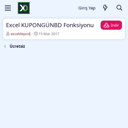
Giriş Yap
Excel KUPONGÜNBD Fonksiyonu
İndir
Y
O
exceldepo
15 Mar 2017
a
l
z
u
Ücretsiz
a
ş
r
t
u
r
m
a
t
a
r
i
h
i