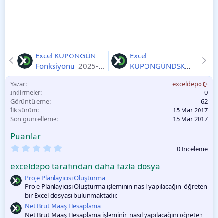
Excel KUPONGÜN
Excel
Fonksiyonu
2025-
KUPONGÜNDSK
11-10
Fonksiyonu
2025-
Yazar
exceldepo
11-10
İndirmeler
0
Görüntüleme
62
İlk sürüm
15 Mar 2017
Son güncelleme
15 Mar 2017
Puanlar
0
0 İnceleme
.
0
exceldepo tarafından daha fazla dosya
0
O
Proje Planlayıcısı Oluşturma
y
Proje Planlayıcısı Oluşturma işleminin nasıl yapılacağını öğreten
l
bir Excel dosyası bulunmaktadır.
a
m
Net Brüt Maaş Hesaplama
a
Net Brüt Maaş Hesaplama işleminin nasıl yapılacağını öğreten