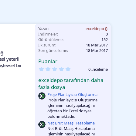
Yazar
exceldepo
İndirmeler
0
Görüntüleme
152
İlk sürüm
18 Mar 2017
Son güncelleme
18 Mar 2017
ağı
si yeterli
Puanlar
işlevsel bir
0
0 İnceleme
.
0
exceldepo tarafından daha
0
O
fazla dosya
y
Proje Planlayıcısı Oluşturma
l
a
Proje Planlayıcısı Oluşturma
m
işleminin nasıl yapılacağını
a
öğreten bir Excel dosyası
bulunmaktadır.
Net Brüt Maaş Hesaplama
Net Brüt Maaş Hesaplama
işleminin nasıl yapılacağını