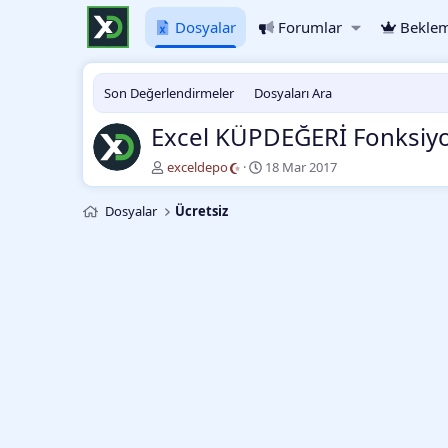
Dosyalar
Forumlar
Beklem
Son Değerlendirmeler
Dosyaları Ara
Excel KÜPDEĞERİ Fonksiy
Y
O
exceldepo
18 Mar 2017
a
l
z
u
Dosyalar
Ücretsiz
a
ş
r
t
u
r
m
a
t
a
r
i
h
i