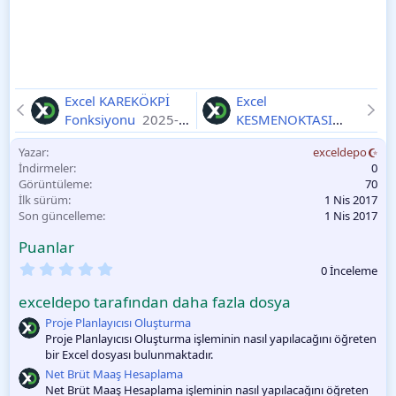
Excel KAREKÖKPİ
Excel
Fonksiyonu
2025-
KESMENOKTASI
11-11
Fonksiyonu
2025-
Yazar
exceldepo
11-11
İndirmeler
0
Görüntüleme
70
İlk sürüm
1 Nis 2017
Son güncelleme
1 Nis 2017
Puanlar
0
0 İnceleme
.
0
exceldepo tarafından daha fazla dosya
0
O
Proje Planlayıcısı Oluşturma
y
Proje Planlayıcısı Oluşturma işleminin nasıl yapılacağını öğreten
l
bir Excel dosyası bulunmaktadır.
a
m
Net Brüt Maaş Hesaplama
a
Net Brüt Maaş Hesaplama işleminin nasıl yapılacağını öğreten