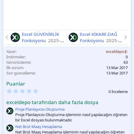
Excel GÜVENİRLİK
Excel KİKARE.DAĞ
Fonksiyonu
2025-
Fonksiyonu
2025-
11-10
11-10
Yazar
exceldepo
İndirmeler
0
Görüntüleme
63
İlk sürüm
13 Mar 2017
Son güncelleme
13 Mar 2017
Puanlar
0
0 İnceleme
.
0
exceldepo tarafından daha fazla dosya
0
O
Proje Planlayıcısı Oluşturma
y
Proje Planlayıcısı Oluşturma işleminin nasıl yapılacağını öğreten
l
bir Excel dosyası bulunmaktadır.
a
m
Net Brüt Maaş Hesaplama
a
Net Brüt Maaş Hesaplama işleminin nasıl yapılacağını öğreten