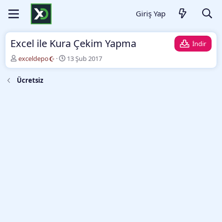
Giriş Yap
Excel ile Kura Çekim Yapma
İndir
Y
O
exceldepo
13 Şub 2017
a
l
z
u
Ücretsiz
a
ş
r
t
u
r
m
a
t
a
r
i
h
i