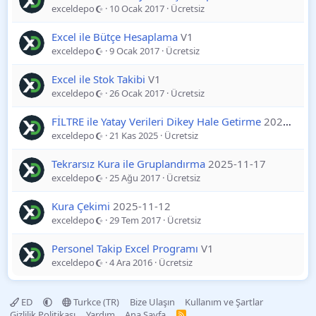
exceldepo
10 Ocak 2017
Ücretsiz
Excel ile Bütçe Hesaplama
V1
exceldepo
9 Ocak 2017
Ücretsiz
Excel ile Stok Takibi
V1
exceldepo
26 Ocak 2017
Ücretsiz
FİLTRE ile Yatay Verileri Dikey Hale Getirme
2025-11-21
exceldepo
21 Kas 2025
Ücretsiz
Tekrarsız Kura ile Gruplandırma
2025-11-17
exceldepo
25 Ağu 2017
Ücretsiz
Kura Çekimi
2025-11-12
exceldepo
29 Tem 2017
Ücretsiz
Personel Takip Excel Programı
V1
exceldepo
4 Ara 2016
Ücretsiz
ED
Turkce (TR)
Bize Ulaşın
Kullanım ve Şartlar
Gizlilik Politikası
Yardım
Ana Sayfa
R