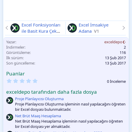
Excel Fonksiyonları
Excel İmsakiye
ile Basit Kura Çekme
Adana
V1
V1
Yazar
exceldepo
İndirmeler
2
Görüntüleme
116
İlk sürüm
13 Şub 2017
Son güncelleme
13 Şub 2017
Puanlar
0
0 İnceleme
.
0
exceldepo tarafından daha fazla dosya
0
O
Proje Planlayıcısı Oluşturma
y
Proje Planlayıcısı Oluşturma işleminin nasıl yapılacağını öğreten
l
bir Excel dosyası bulunmaktadır.
a
m
Net Brüt Maaş Hesaplama
a
Net Brüt Maaş Hesaplama işleminin nasıl yapılacağını öğreten
bir Excel dosyası yer almaktadır.