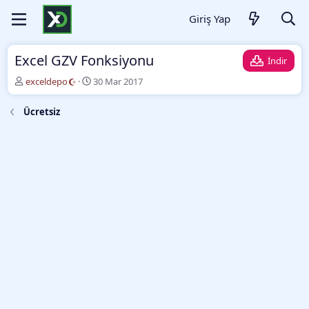
Giriş Yap
Excel GZV Fonksiyonu
İndir
Y
O
exceldepo
30 Mar 2017
a
l
z
u
Ücretsiz
a
ş
r
t
u
r
m
a
t
a
r
i
h
i