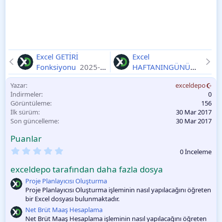
Excel GETİRİ
Excel
Fonksiyonu
2025-
HAFTANINGÜNÜ
11-11
Fonksiyonu
2025-
Yazar
exceldepo
11-11
İndirmeler
0
Görüntüleme
156
İlk sürüm
30 Mar 2017
Son güncelleme
30 Mar 2017
Puanlar
0
0 İnceleme
.
0
exceldepo tarafından daha fazla dosya
0
O
Proje Planlayıcısı Oluşturma
y
Proje Planlayıcısı Oluşturma işleminin nasıl yapılacağını öğreten
l
bir Excel dosyası bulunmaktadır.
a
m
Net Brüt Maaş Hesaplama
a
Net Brüt Maaş Hesaplama işleminin nasıl yapılacağını öğreten