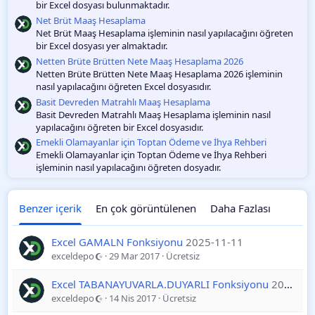
bir Excel dosyası bulunmaktadır.
a
m
Net Brüt Maaş Hesaplama
a
Net Brüt Maaş Hesaplama işleminin nasıl yapılacağını öğreten
bir Excel dosyası yer almaktadır.
Netten Brüte Brütten Nete Maaş Hesaplama 2026
Netten Brüte Brütten Nete Maaş Hesaplama 2026 işleminin
nasıl yapılacağını öğreten Excel dosyasıdır.
Basit Devreden Matrahlı Maaş Hesaplama
Basit Devreden Matrahlı Maaş Hesaplama işleminin nasıl
yapılacağını öğreten bir Excel dosyasıdır.
Emekli Olamayanlar için Toptan Ödeme ve İhya Rehberi
Emekli Olamayanlar için Toptan Ödeme ve İhya Rehberi
işleminin nasıl yapılacağını öğreten dosyadır.
Benzer içerik
En çok görüntülenen
Daha Fazlası
Excel GAMALN Fonksiyonu
2025-11-11
exceldepo
29 Mar 2017
Ücretsiz
Excel TABANAYUVARLA.DUYARLI Fonksiyonu
2025-11-11
exceldepo
14 Nis 2017
Ücretsiz