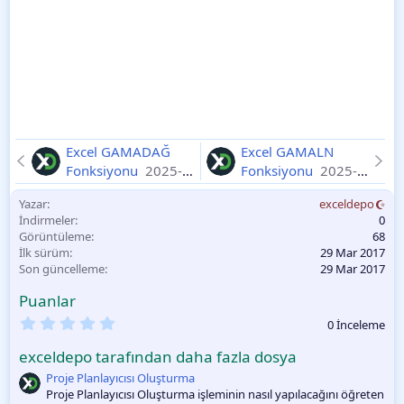
Excel GAMADAĞ
Excel GAMALN
Fonksiyonu
2025-
Fonksiyonu
2025-
11-11
11-11
Yazar
exceldepo
İndirmeler
0
Görüntüleme
68
İlk sürüm
29 Mar 2017
Son güncelleme
29 Mar 2017
Puanlar
0
0 İnceleme
.
0
exceldepo tarafından daha fazla dosya
0
O
Proje Planlayıcısı Oluşturma
y
Proje Planlayıcısı Oluşturma işleminin nasıl yapılacağını öğreten
l