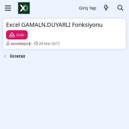
Giriş Yap
Excel GAMALN.DUYARLI Fonksiyonu
İndir
Y
O
exceldepo
29 Mar 2017
a
l
z
u
Ücretsiz
a
ş
r
t
u
r
m
a
t
a
r
i
h
i