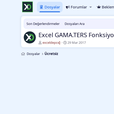
Dosyalar
Forumlar
Beklem
Son Değerlendirmeler
Dosyaları Ara
Excel GAMA.TERS Fonksiy
Y
O
exceldepo
29 Mar 2017
a
l
z
u
Dosyalar
Ücretsiz
a
ş
r
t
u
r
m
a
t
a
r
i
h
i