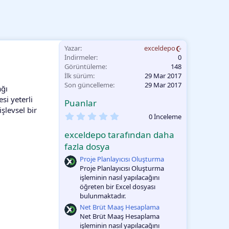
Yazar
exceldepo
İndirmeler
0
Görüntüleme
148
İlk sürüm
29 Mar 2017
Son güncelleme
29 Mar 2017
ağı
si yeterli
Puanlar
işlevsel bir
0
0 İnceleme
.
0
exceldepo tarafından daha
0
O
fazla dosya
y
Proje Planlayıcısı Oluşturma
l
a
Proje Planlayıcısı Oluşturma
m
işleminin nasıl yapılacağını
a
öğreten bir Excel dosyası
bulunmaktadır.
Net Brüt Maaş Hesaplama
Net Brüt Maaş Hesaplama
işleminin nasıl yapılacağını