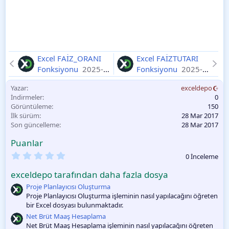
Excel FAİZ_ORANI
Excel FAİZTUTARI
Fonksiyonu
2025-
Fonksiyonu
2025-
11-11
11-11
Yazar
exceldepo
İndirmeler
0
Görüntüleme
150
İlk sürüm
28 Mar 2017
Son güncelleme
28 Mar 2017
Puanlar
0
0 İnceleme
.
0
exceldepo tarafından daha fazla dosya
0
O
Proje Planlayıcısı Oluşturma
y
Proje Planlayıcısı Oluşturma işleminin nasıl yapılacağını öğreten
l
bir Excel dosyası bulunmaktadır.
a
m
Net Brüt Maaş Hesaplama
a
Net Brüt Maaş Hesaplama işleminin nasıl yapılacağını öğreten