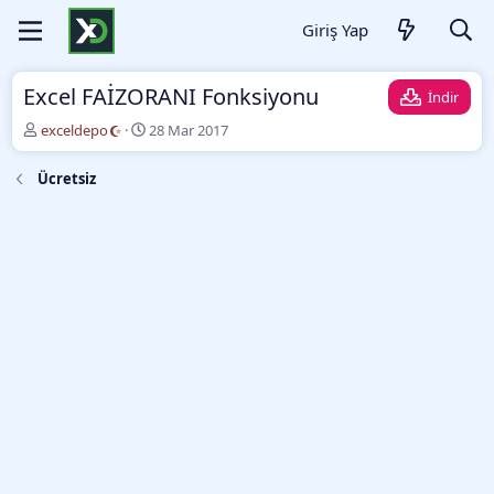
Giriş Yap
Excel FAİZORANI Fonksiyonu
İndir
Y
O
exceldepo
28 Mar 2017
a
l
z
u
Ücretsiz
a
ş
r
t
u
r
m
a
t
a
r
i
h
i