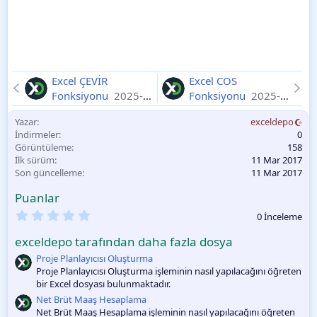
Excel ÇEVİR
Excel COS
Fonksiyonu
2025-
Fonksiyonu
2025-
11-10
11-10
Yazar
exceldepo
İndirmeler
0
Görüntüleme
158
İlk sürüm
11 Mar 2017
Son güncelleme
11 Mar 2017
Puanlar
0
0 İnceleme
.
0
exceldepo tarafından daha fazla dosya
0
O
Proje Planlayıcısı Oluşturma
y
Proje Planlayıcısı Oluşturma işleminin nasıl yapılacağını öğreten
l
bir Excel dosyası bulunmaktadır.
a
m
Net Brüt Maaş Hesaplama
a
Net Brüt Maaş Hesaplama işleminin nasıl yapılacağını öğreten