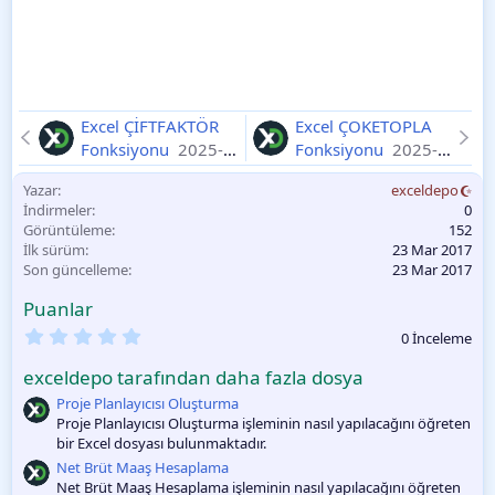
Excel ÇİFTFAKTÖR
Excel ÇOKETOPLA
Fonksiyonu
2025-
Fonksiyonu
2025-
11-11
11-11
Yazar
exceldepo
İndirmeler
0
Görüntüleme
152
İlk sürüm
23 Mar 2017
Son güncelleme
23 Mar 2017
Puanlar
0
0 İnceleme
.
0
exceldepo tarafından daha fazla dosya
0
O
Proje Planlayıcısı Oluşturma
y
Proje Planlayıcısı Oluşturma işleminin nasıl yapılacağını öğreten
l
bir Excel dosyası bulunmaktadır.
a
m
Net Brüt Maaş Hesaplama
a
Net Brüt Maaş Hesaplama işleminin nasıl yapılacağını öğreten